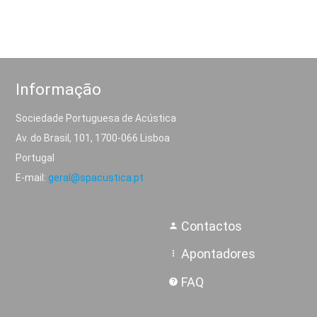
Informação
Sociedade Portuguesa de Acústica
Av. do Brasil, 101, 1700-066 Lisboa
Portugal
E-mail:
geral@spacustica.pt
Contactos
person
Apontadores
more_vert
FAQ
help